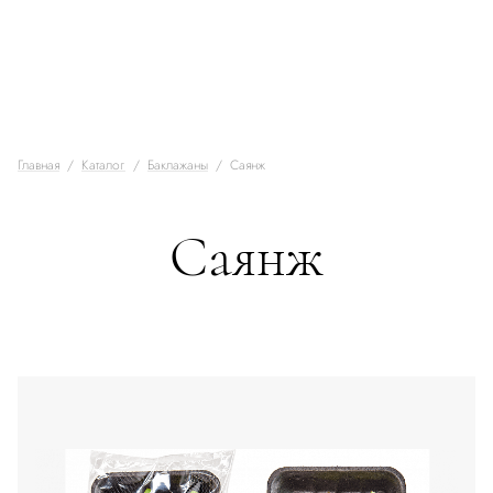
Главная
Каталог
Баклажаны
Саянж
Саянж