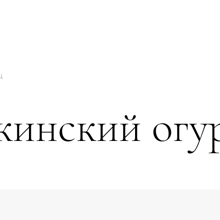
ц
кинский огу