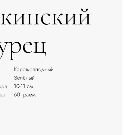
кинский
урец
Короткоплодный
Зелёный
ода:
10-11 см
да:
60 грамм