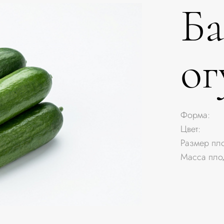
Ба
ог
Форма:
Цвет:
Размер пл
Масса пло