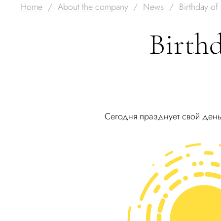
Home
About the company
News
Birthday of
Birth
Сегодня празднует свой ден