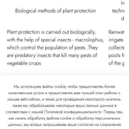
Inn
Biological methods of plant protection
technol
dro
Plant protection is carried out biologically,
Rainwater
with the help of special insects - macrolophus,
irrigate pl
which control the population of pests. They
collected 
are predatory insects that kill many pests of
pools fro
vegetable crops
of the gr
Мы используем файлы cookie, чтобы предоставлять более
качественные услуги и предоставлять вам лучший опыт работы с
нашим веб-сайтом, а также для проведения некоторого анализа,
также мы обрабатываем некоторые ваши личные данные в
соответствии с нашей Политикой конфиденциальности. Перед тем,
как начать обработку файлов cookie и обработку персональных
данных, мы всегда запрашиваем ваше согласие на сохранение
© 2026 «Moe Leto» Trading House