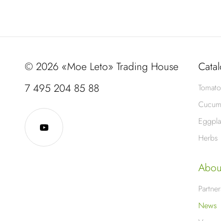
© 2026 «Moe Leto» Trading House
Cata
7 495 204 85 88
Tomato
Cucum
Eggpla
Herbs
Abou
Partner
News