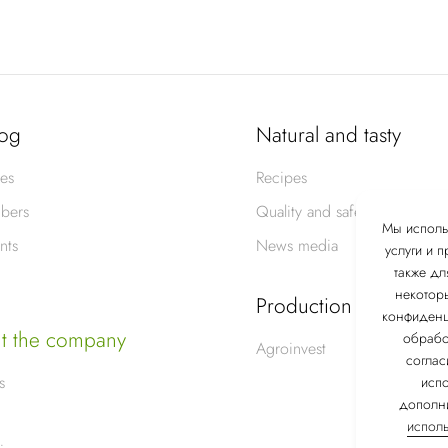
log
Natural and tasty
es
Recipes
bers
Quality and safety
Мы исполь
nts
News media
услуги и 
также дл
некотор
Production
конфиденци
t the company
обрабо
Agroinvest
соглас
s
исп
дополни
исполь