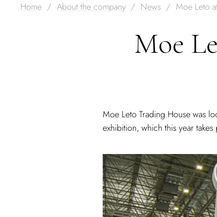
Home
About the company
News
Moe Leto a
Moe Le
Moe Leto Trading House was loc
exhibition, which this year takes 