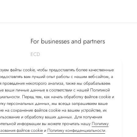
For businesses and partners
ECD
For buyers
зуем файлы cookie, чтобы предоставлять более качественные
For suppliers of goods and service providers
предоставлять вам лучший опыт работы с нашим веб-сайтом, а
я проведения некоторого анализа, также мы обрабатываем
QMS
ые ваши личные данные в соответствии с нашей Политикой
альности. Перед тем, как начать обработку файлов cookie и
Contacts
тку персональных данных, мы всегда запрашиваем ваше
ие на сохранение файлов cookie на вашем устройстве, их
ользование и обработку ваших данных. Для получения
тельной информации вы можете прочитать нашу
Политику
зования файлов cookie
и
Политику конфиденциальности
.